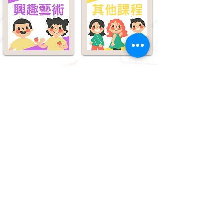
2180 7557
FAX
2157 0543
Follow Us
info@linkeducation.com.hk