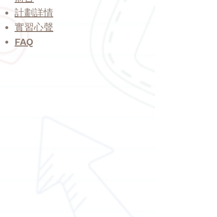
計劃詳情
​實習心聲
​FAQ