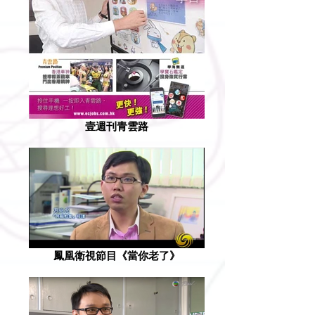
壹週刊青雲路
鳳凰衛視節目《當你老了》