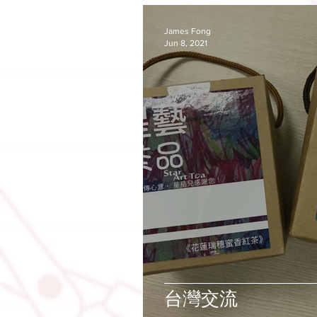
James Fong
Jun 8, 2021
台灣交流