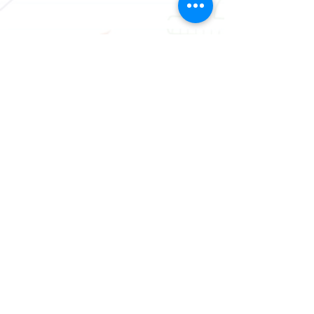
2180 7557
FAX
2157 0543
Follow Us
info@linkeducation.com.hk
香港九龍灣臨興街32號美羅中
心一期19樓22室
Flat 1922, 19/F, Metro