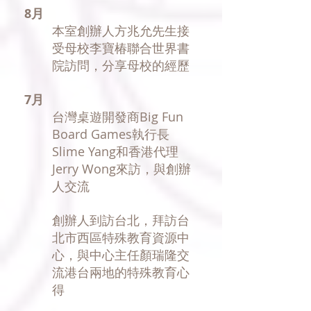
8月
​本室創辦人方兆允先生接
受母校李寶椿聯合世界書
院訪問，分享母校的經歷
7月
​台灣桌遊開發商Big Fun
Board Games執行長
Slime Yang和香港代理
Jerry Wong來訪，與創辦
人交流
創辦人到訪台北，拜訪台
北市西區特殊教育資源中
心，與中心主任顏瑞隆交
流港台兩地的特殊教育心
得