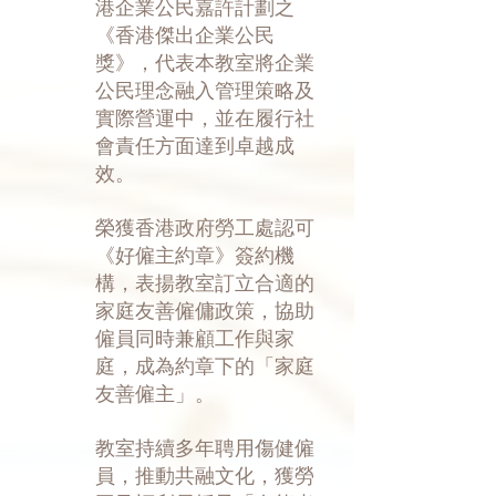
港企業公民嘉許計劃之
《香港傑出企業公民
獎》，代表本教室將企業
公民理念融入管理策略及
實際營運中，並在履行社
會責任方面達到卓越成
效。
榮獲香港政府勞工處認可
《好僱主約章》簽約機
構，表揚教室訂立合適的
家庭友善僱傭政策，協助
僱員同時兼顧工作與家
庭，成為約章下的「家庭
友善僱主」。
教室持續多年聘用傷健僱
員，推動共融文化，獲勞