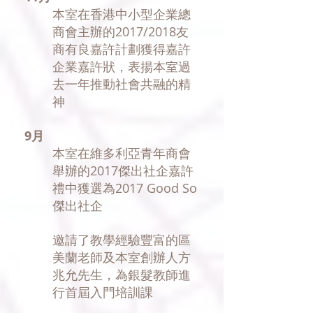
​本室在香港中小型企業總
商會主辦的2017/2018友
商有良嘉許計劃獲得嘉許
企業嘉許狀，表揚本室過
去一年推動社會共融的精
神
9月
​本室在維多利亞青年商會
舉辦的2017傑出社企嘉許
禮中獲選為2017 Good So
傑出社企
邀請了教學經驗豐富的區
美蘭老師及本室創辦人方
兆允先生，為銀髮教師進
行首屆入門培訓課