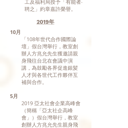
工及福利局授予「有能者‧
聘之」約章嘉許榮譽。
2019年
10月
​「108年世代合作國際論
壇」假台灣舉行，教室創
辦人方兆允先生獲邀請親
身飛往台北在會議中演
講，為鼓勵各界促進銀髪
人才與各世代工作夥伴互
補與合作。
5月
2019 亞太社會企業高峰會
（簡稱「亞太社企高峰
會」）假台灣舉行，教室
創辦人方兆允先生親身飛