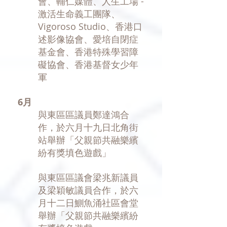
會、輔仁媒體、人生工場 -
激活生命義工團隊、
Vigoroso Studio、香港口
述影像協會、愛培自閉症
基金會、香港特殊學習障
礙協會、香港基督女少年
軍
6月
與東區區議員鄭達鴻合
作，於六月十九日北角街
站舉辦「父親節共融樂繽
紛有獎填色遊戲」
與東區區議會梁兆新議員
及梁穎敏議員合作，於六
月十二日鰂魚涌社區會堂
舉辦「父親節共融樂繽紛