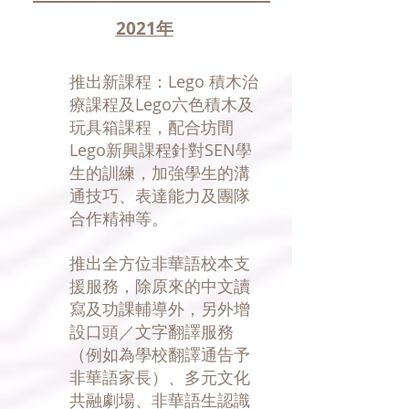
2021年
​推出新課程：Lego 積木治
療課程及Lego六色積木及
玩具箱課程，配合坊間
Lego新興課程針對SEN學
生的訓練，加強學生的溝
通技巧、表達能力及團隊
合作精神等。
推出全方位非華語校本支
援服務，除原來的中文讀
寫及功課輔導外，另外增
設口頭／文字翻譯服務
（例如為學校翻譯通告予
非華語家長）、多元文化
共融劇場、非華語生認識