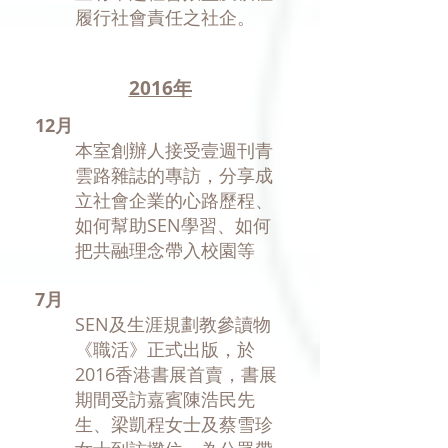
履行社會責任之社企。
2016年
12月
​本室創辦人接受壹週刊青
雲路雜誌的專訪，分享成
立社會企業的心路歷程、
如何幫助SEN學習、如何
把共融理念帶入校園等
7月
SEN及生涯規劃教參讀物
《職活》正式出版，於
2016香港書展首賣，書展
期間受訪嘉賓陳浩民先
生、梁凱程女士及蔡雪珍