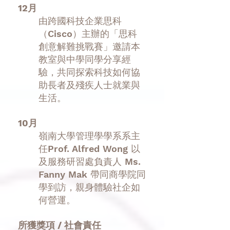
12月
​由跨國科技企業思科
（Cisco）主辦的「思科
創意解難挑戰賽」邀請本
教室與中學同學分享經
驗，共同探索科技如何協
助長者及殘疾人士就業與
生活。
10月
​嶺南大學管理學學系系主
任Prof. Alfred Wong 以
及服務研習處負責人 Ms.
Fanny Mak 帶同商學院同
學到訪，親身體驗社企如
何營運。
所獲獎項 / 社會責任