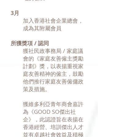
3月
​加入香港社會企業總會，
成為其附屬會員
所獲獎項 / 認同
獲社民政事務局 / 家庭議
會的《家庭友善僱主獎勵
計劃》獎，以表揚重視家
庭友善精神的僱主，鼓勵
他們推行家庭友善僱傭政
策及措施。
獲維多利亞青年商會嘉許
為《GOOD SO傑出社
企》，此認證旨在表揚在
香港經營、培訓傑出人才
並有卓越社會效益及積極