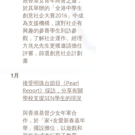
應香港女青年商會之邀，
於其舉辦的「全港中學生
創意社企大賽2016」中成
為支援機構，讓對社企有
興趣的參賽學生到訪參
觀，了解社企運作。經理
方兆允先生更獲邀請擔任
評審，篩選創意社企計劃
書
1月
接受明珠台節目《Pearl
Report》採訪，分享有關
學校支援SEN學生的現況
與香港基督少女年軍合
作，於「家+友愛新春嘉年
華」擺設攤位，以遊戲和