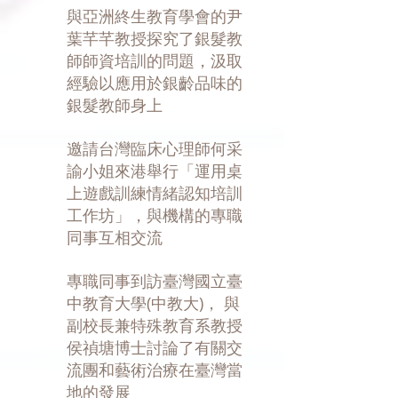
與亞洲終生教育學會的尹
葉芊芊教授探究了銀髮教
師師資培訓的問題，汲取
經驗以應用於銀齡品味的
銀髮教師身上
邀請台灣臨床心理師何采
諭小姐來港舉行「運用桌
上遊戲訓練情緒認知培訓
工作坊」，與機構的專職
同事互相交流
專職同事到訪臺灣國立臺
中教育大學(中教大)， 與
副校長兼特殊教育系教授
侯禎塘博士討論了有關交
流團和藝術治療在臺灣當
地的發展