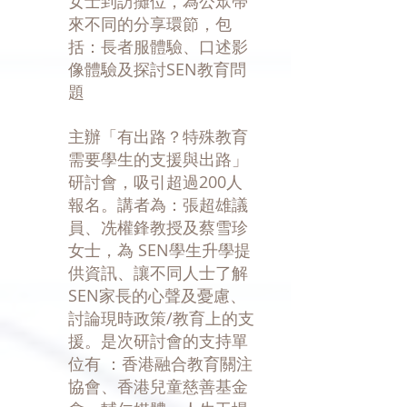
女士到訪攤位，為公眾帶
來不同的分享環節，包
括：長者服體驗、口述影
像體驗及探討SEN教育問
題
主辦「有出路？特殊教育
需要學生的支援與出路」
研討會，吸引超過200人
報名。講者為：張超雄議
員、冼權鋒教授及蔡雪珍
女士，為 SEN學生升學提
供資訊、讓不同人士了解
SEN家長的心聲及憂慮、
討論現時政策/教育上的支
援。是次研討會的支持單
位有 ：香港融合教育關注
協會、香港兒童慈善基金