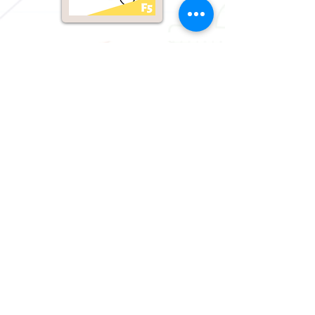
2180 7557
FAX
2157 0543
Follow Us
info@linkeducation.com.hk
香港九龍灣臨興街32號美羅中
心一期19樓22室
Flat 1922, 19/F, Metro