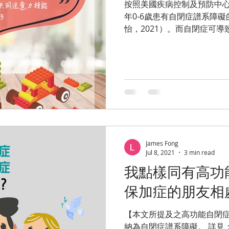
按照美國疾病控制及預防中心
年0-6歲患有自閉症譜系障礙
怡，2021）。而自閉症可
通上面的困難。我們可以通
幫助呢？...
James Fong
Jul 8, 2021
3 min read
我點樣同有高功
保加症的朋友相
【本文所提及之高功能自閉
納為自閉症譜系障礙。 詳見