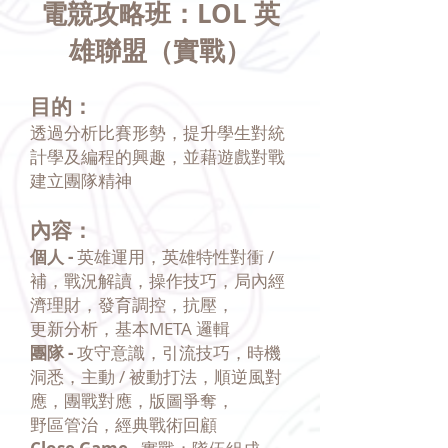
電競攻略班：LOL 英
雄聯盟（實戰）
目的：
透過分析比賽形勢，提升學生對統
計學及編程的興趣，並藉遊戲對戰
建立團隊精神
內容：
個人 -
英雄運用，英雄特性對衝 /
補，戰況解讀，操作技巧，局內經
濟理財，發育調控，抗壓，
更新分析，基本META 邏輯
團隊 -
攻守意識，引流技巧，時機
洞悉，主動 / 被動打法，順逆風對
應，團戰對應，版圖爭奪，
野區管治，經典戰術回顧