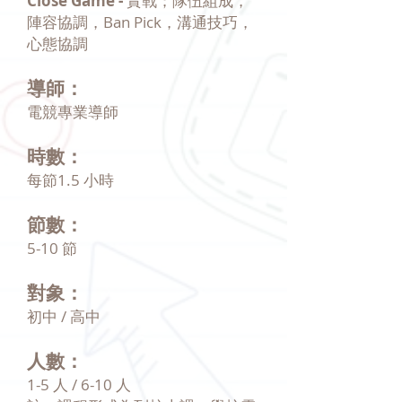
Close Game -
實戰；隊伍組成，
陣容協調，Ban Pick，溝通技巧，
心態協調
導師：
電競專業導師
時數：
每節1.5 小時
節數：
5-10 節
對象：
初中 / 高中
人數：
1-5 人 / 6-10 人