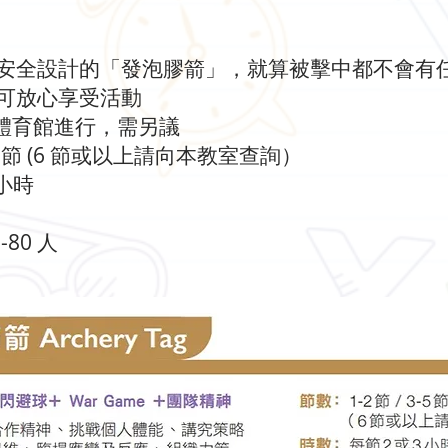
安全設計的「發泡膠箭」，就算被擊中都不會有
可放心享受活動
或體育館進行，需另議
3-5 節 (6 節或以上請向本教室查詢）
 小時
-80 人