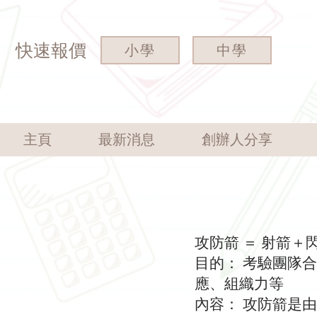
快速報價
小學
中學
主頁
最新消息
創辦人分享
攻防箭 ＝ 射箭＋閃
目的： 考驗團隊
應、組織力等
內容： 攻防箭是