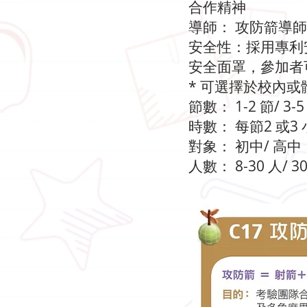
合作精神
導師： 攻防箭導師
安全性：採用專利
安全面罩，參加者
* 可選擇於校內
節數： 1-2 節/ 
時數： 每節2 或3
對象： 初中/ 高中
人數： 8-30 人/ 30