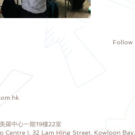
Follow
com.hk
號美羅中心一期19樓22室
ro Centre I, 32 Lam Hing Street, Kowloon Ba