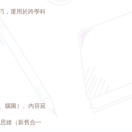
巧，
運用於跨學科
圖、腦圖）、內容延
意思維（新舊合一