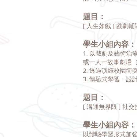
題目：
[ 人生如戲 ] 戲劇輔
學生小組內容：
1. 以戲劇及藝術治療手
或一人一故事劇場（Pl
2. 透過演繹校園
3. 體驗式學習：
題目：
[ 溝通無界限 ] 社交技
學生小組內容：
以體驗學習形式加