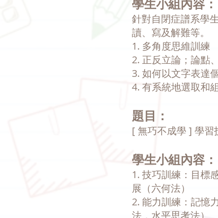
學生小組內容：
針對自閉症譜系學
讀、寫及解難等。
1. 多角度思維訓練
2. 正反立論；論點
3. 如何以文字表達
4. 有系統地選取
題目：
[ 無巧不成學 ] 學
學生小組內容：
1. 技巧訓練：目
展（六何法）
2. 能力訓練：記
法，水平思考法）