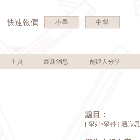
快速報價
小學
中學
主頁
最新消息
創辦人分享
題目：
[ 學好•學科 ] 通