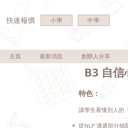
快速報價
小學
中學
主頁
最新消息
創辦人分享
B3 自信
特色：
讓學生看懂別人的
從NLP 溝通部分