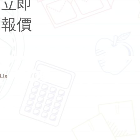
立即
報價
 Us