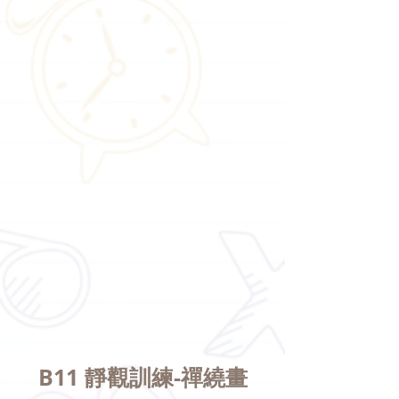
B11 靜觀訓練-禪繞畫