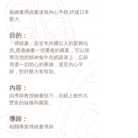
藉繪畫禪繞畫達致內心平靜,紓緩日常
壓力。
目的：
「禪繞畫」是近年外國引入的新興玩
意,透過繪畫一些重複的圖案，可以很
專注地把精神集中在紙跟筆上，忘卻
周遭一切煩心的事物，達至內心平
靜，對紓壓大有幫助。
內容：
由導師教授繪畫技巧，在紙上創作出
豐富的線條和圖案。
導師：
相關專業禪繞畫導師