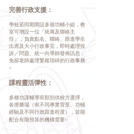
完善行政支援：
學校若同期開設多個功輔小組，教
室可增設一位「統籌及聯絡主
任」，負責點名、聯絡、跟進學生
出席及大小行政事宜，即時處理投
訴／問題、統一向導師發佈訊息，
免卻老師處理繁複瑣碎的行政事務
￮
課程靈活彈性：
多種功課輔導班類別供校方選擇，
各擅勝場（有不同專業背景、功輔
經驗及不同行政跟進程度），並能
配合有限預算的機構需要￮