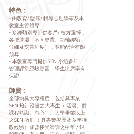
特色：
• 由教育/ 臨床/ 輔導心理學家及本
教室主管領導
• 多種類別導師供客戶/ 校方選擇，
各擅勝場（不同專業、功輔經驗、
仔細及交帶程度），並能配合有限
預算
• 本教室專門提供SEN 小組多年，
管理課堂經驗豐富，學生出席率有
保證
師資：
全部均具大專程度，包括具專業
SEN 培訓證書之大專生（ 活潑、對
課程熟識、有心）、大學畢業以上
之SEN 教師（ 具專業學歷及多年特
教經驗）或曾接受師訓之中年 / 銀