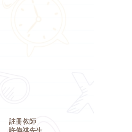
註冊教師
許偉祺先生