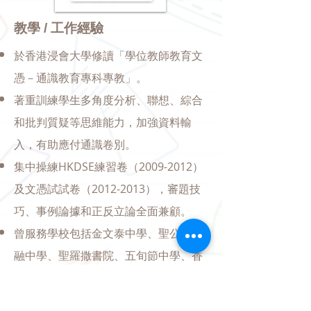
教學 / 工作經驗
​於香港浸會大學修讀「學位教師教育文
憑－通識教育專科專教」。
​著重訓練學生多角度分析、聯想、綜合
和批判質疑等思維能力，加強資料輸
入，有助應付通識卷別。
集中操練HKDSE練習卷（2009-2012）
及文憑試試卷（2012-2013），審題技
巧、事例論據和正反立論全面兼顧。
曾服務學校包括金文泰中學、聖公會陳
融中學、聖羅撒書院、五旬節中學、香
港道教聯合會圓玄學院第二中學、聖公
會聖馬利亞堂莫慶堯中學、佛教黃允畋