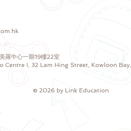
com.hk
號美羅中心一期19樓22室
ro Centre I, 32 Lam Hing Street, Kowloon Ba
© 2026 by Link Education