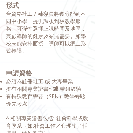
形式
合資格社工 / 輔導員將獲分配到不
同中小學，提供課後到校教學服
務。
可彈性選擇上課時間及地區，
兼顧導師的健康及家庭需要。
如學
校未能安排面授，導師可以網上形
式授課。
申請資格
必須為註冊社工
或
大專畢業
擁有相關專業證書^
或
帶組經驗
有特殊教育需要（SEN）教學經驗
優先考慮
^ 相關專業證書包括: 社會科學或教
育學系（如:社會工作／心理學／輔