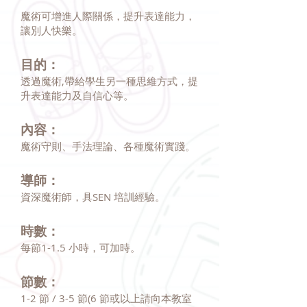
魔術可增進人際關係，提升表達能力，
讓別人快樂。
目的：
透過魔術,帶給學生另一種思維方式，提
升表達能力及自信心等。
內容：
魔術守則、手法理論、各種魔術實踐。
導師：
資深魔術師，具SEN 培訓經驗。
時數：
每節1-1.5 小時，可加時。
節數：
1-2 節 / 3-5 節(6 節或以上請向本教室