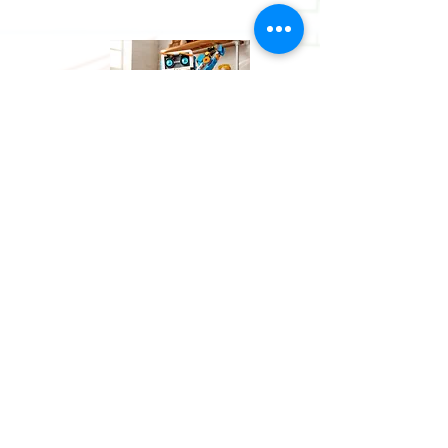
2180 7557
FAX
2157 0543
Follow Us