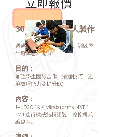
立即報價
301 LEGO 機械人製作
透過機械組裝、編寫程式、訓練學
生邏輯思維能力
目的：
加強學生團隊合作、溝通技巧、逆
境處理能力及提升EQ
內容：
用LEGO 認可Mindstorms NXT /
EV3 進行機械結構組裝、操控程式
編寫等。
導師：