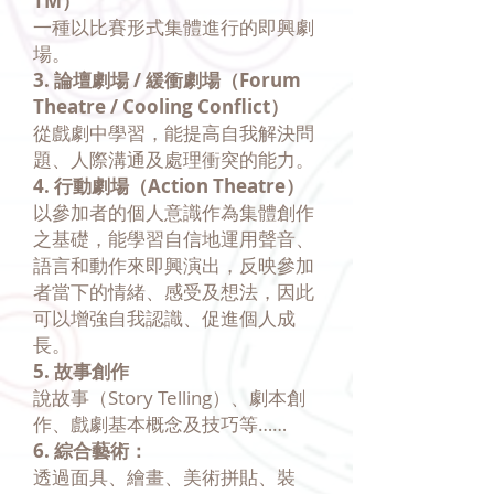
TM）
一種以比賽形式集體進行的即興劇
場。
3. 論壇劇場 / 緩衝劇場（Forum
Theatre / Cooling Conflict）
從戲劇中學習，能提高自我解決問
題、人際溝通及處理衝突的能力。
4. 行動劇場（Action Theatre）
以參加者的個人意識作為集體創作
之基礎，能學習自信地運用聲音、
語言和動作來即興演出，反映參加
者當下的情緒、感受及想法，因此
可以增強自我認識、促進個人成
長。
5. 故事創作
說故事（Story Telling）、劇本創
作、戲劇基本概念及技巧等……
6. 綜合藝術：
透過面具、繪畫、美術拼貼、裝