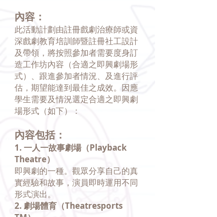
內容：
此活動計劃由註冊戲劇治療師或資
深戲劇教育培訓師暨註冊社工設計
及帶領，將按照參加者需要度身訂
造工作坊內容（合適之即興劇場形
式）、跟進參加者情況、及進行評
估，期望能達到最佳之成效。因應
學生需要及情況選定合適之即興劇
場形式（如下）：
內容包括：
1. 一人一故事劇場（Playback
Theatre）
即興劇的一種。觀眾分享自己的真
實經驗和故事，演員即時運用不同
形式演出。
2. 劇場體育（Theatresports