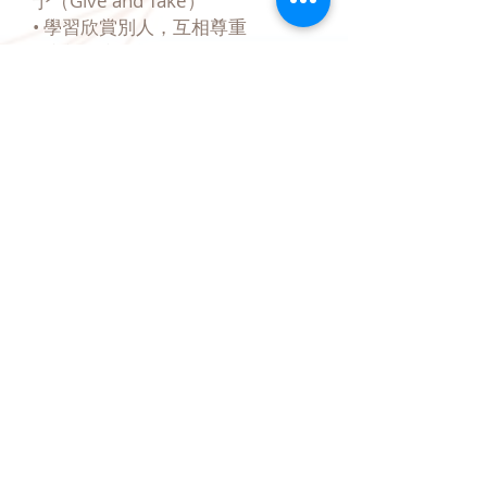
予
（Give and Take）
• 學習欣賞別人，互相尊重
• 培養團隊精神，互相合作
立即報價
2180 7557