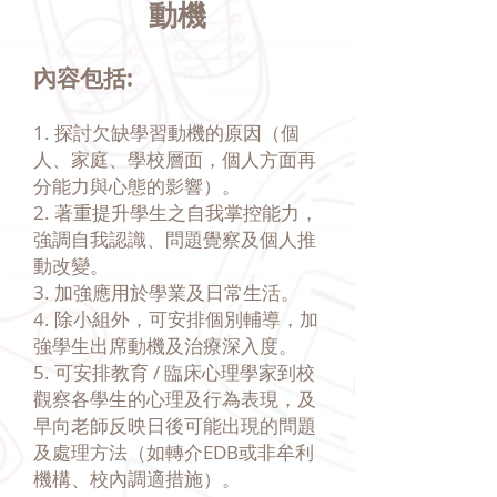
動機
內容包括:
1. 探討欠缺學習動機的原因（個
人、家庭、學校層面，個人方面再
分能力與心態的影響）。
2. 著重提升學生之自我掌控能力，
強調自我認識、問題覺察及個人推
動改變。
3. 加強應用於學業及日常生活。
4. 除小組外，可安排個別輔導，加
強學生出席動機及治療深入度。
5. 可安排教育 / 臨床心理學家到校
觀察各學生的心理及行為表現，及
早向老師反映日後可能出現的問題
及處理方法（如轉介EDB或非牟利
機構、校內調適措施）。