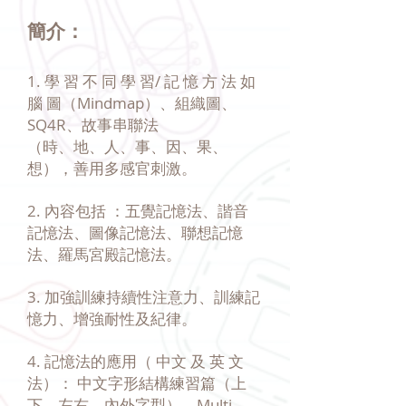
簡介：
1. 學 習 不 同 學 習/ 記 憶 方 法 如
腦 圖（Mindmap）、組織圖、
SQ4R、故事串聯法
（時、地、人、事、因、果、
想），善用多感官刺激。
2. 內容包括 ：五覺記憶法、諧音
記憶法、圖像記憶法、聯想記憶
法、羅馬宮殿記憶法。
3. 加強訓練持續性注意力、訓練記
憶力、增強耐性及紀律。
4. 記憶法的應用（ 中文 及 英 文
法）： 中文字形結構練習篇（上
下、左右、內外字型）、Multi-