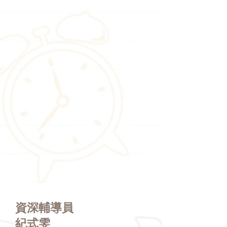
資深輔導員
紀式雯