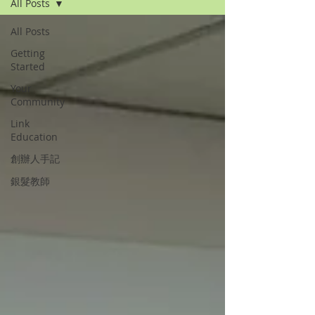
All Posts
All Posts
Getting
Started
Your
Community
Link
Education
創辦人手記
銀髮教師