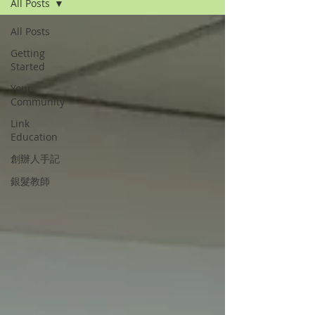
All Posts
All Posts
Getting
Started
Your
Community
Link
Education
創辦人手記
銀髮教師