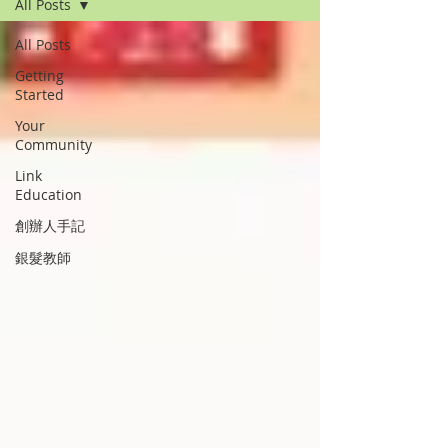
All Posts
All Posts
Getting
Started
Your
Community
Link
Education
創辦人手記
銀髮教師