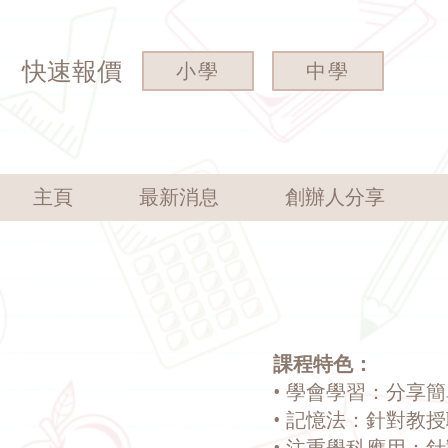
快速報價
小學
中學
主頁
最新消息
創辦人分享
課程特色：
• 學會學習：分享
• 記憶法：針對教
• 注重學科應用：