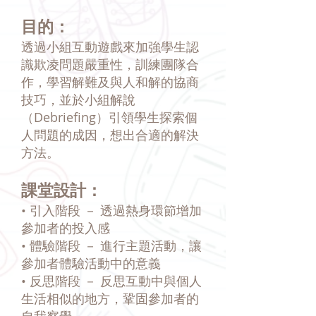
目的：
透過小組互動遊戲來加強學生認
識欺凌問題嚴重性，訓練團隊合
作，學習解難及與人和解的協商
技巧，並於小組解說
（Debriefing）引領學生探索個
人問題的成因，想出合適的解決
方法。
課堂設計：
• 引入階段 － 透過熱身環節增加
參加者的投入感
• 體驗階段 － 進行主題活動，讓
參加者體驗活動中的意義
• 反思階段 － 反思互動中與個人
生活相似的地方，鞏固參加者的