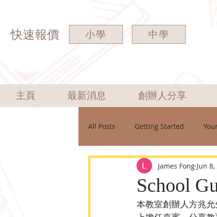
快速報價
小學
中學
主頁
最新消息
創辦人分享
All Posts
Getting Started
You
James Fong
Jun 8,
School 
本教室創辦人方兆允先生