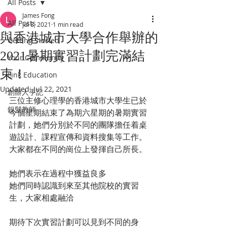
All Posts
James Fong
All Posts
Jul 8, 2021
1 min read
與香港城市大學合作舉辦的
Getting Started
2021暑期實習計劃完滿結
Your Community
束！
Link Education
Updated:
Jul 22, 2021
創辦人手記
三位主修心理學的香港城市大學生已於
銀髮教師
今個星期結束了為期六星期的暑期實習
計劃，她們分別於不同的團隊擔任着桌
遊設計、課程宣傳和資料搜集等工作。
大家都在不同的崗位上發揮自己所長。
她們表示在過程中獲益良多
她們同時認識到來至其他院校的實習
生，大家相處融洽
期待下次實習計劃可以見到不同的身