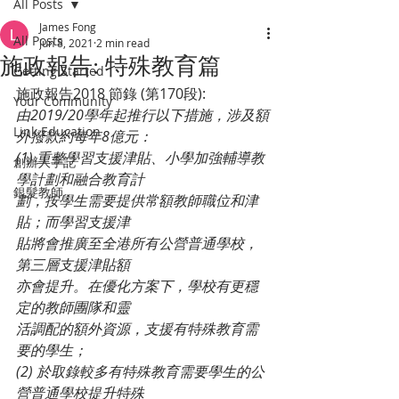
All Posts
James Fong
All Posts
Jun 8, 2021
2 min read
施政報告: 特殊教育篇
Getting Started
施政報告2018 節錄 (第170段):
Your Community
由2019/20學年起推行以下措施，涉及額
Link Education
外撥款約每年8億元：
(1) 重整學習支援津貼、小學加強輔導教
創辦人手記
學計劃和融合教育計
銀髮教師
劃，按學生需要提供常額教師職位和津
貼；而學習支援津
貼將會推廣至全港所有公營普通學校，
第三層支援津貼額
亦會提升。在優化方案下，學校有更穩
定的教師團隊和靈
活調配的額外資源，支援有特殊教育需
要的學生；
(2) 於取錄較多有特殊教育需要學生的公
營普通學校提升特殊