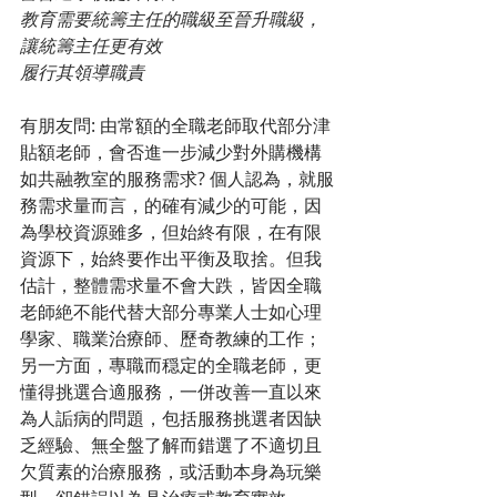
教育需要統籌主任的職級至晉升職級，
讓統籌主任更有效
履行其領導職責
有朋友問: 由常額的全職老師取代部分津
貼額老師，會否進一步減少對外購機構
如共融教室的服務需求? 個人認為，就服
務需求量而言，的確有減少的可能，因
為學校資源雖多，但始終有限，在有限
資源下，始終要作出平衡及取捨。但我
估計，整體需求量不會大跌，皆因全職
老師絶不能代替大部分專業人士如心理
學家、職業治療師、歷奇教練的工作；
另一方面，專職而穏定的全職老師，更
懂得挑選合適服務，一併改善一直以來
為人詬病的問題，包括服務挑選者因缺
乏經驗、無全盤了解而錯選了不適切且
欠質素的治療服務，或活動本身為玩樂