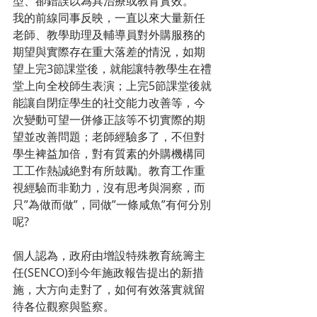
型、卻錯誤以為具治療或教育實效。
我的前線同事反映，一直以來大量新任
老師、教學助理及輔導員對外購服務的
期望與實際存在重大落差的情況，如期
望上完3節課堂後，就能讓特教學生在禮
堂上向全校師生表演；上完5節課堂後就
能讓自閉症學生的社交能力改善等，今
次變動可望一併修正該等不切實際的期
望並改善問題；老師經驗多了，不但對
學生裨益加倍，對有質素的外購機構同
工工作熱誠絶對有所鼓勵。教育工作重
視經驗而非勤力，沒有思考與洞察，而
只”為做而做”，同做”一條咸魚”有何分別
呢?
個人認為，政府由增設特殊教育統籌主
任(SENCO)到今年施政報告提出的新措
施，大方向走對了，如何有效落實就留
待各位觀察與監察。