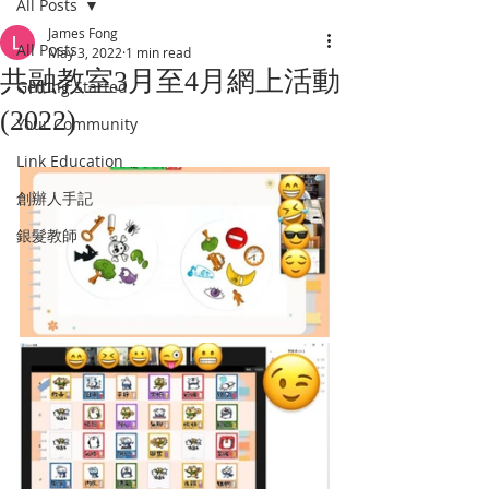
All Posts
James Fong
All Posts
May 3, 2022
1 min read
共融教室3月至4月網上活動
Getting Started
(2022)
Your Community
Link Education
創辦人手記
銀髮教師