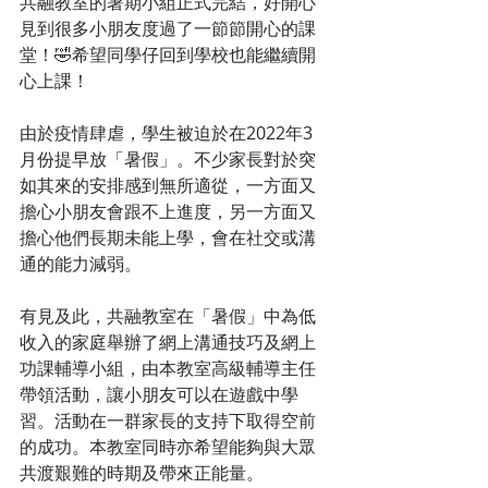
共融教室的暑期小組正式完結，好開心
見到很多小朋友度過了一節節開心的課
堂！🤣希望同學仔回到學校也能繼續開
心上課！
由於疫情肆虐，學生被迫於在2022年3
月份提早放「暑假」。不少家長對於突
如其來的安排感到無所適從，一方面又
擔心小朋友會跟不上進度，另一方面又
擔心他們長期未能上學，會在社交或溝
通的能力減弱。
有見及此，共融教室在「暑假」中為低
收入的家庭舉辦了網上溝通技巧及網上
功課輔導小組，由本教室高級輔導主任
帶領活動，讓小朋友可以在遊戲中學
習。活動在一群家長的支持下取得空前
的成功。本教室同時亦希望能夠與大眾
共渡艱難的時期及帶來正能量。